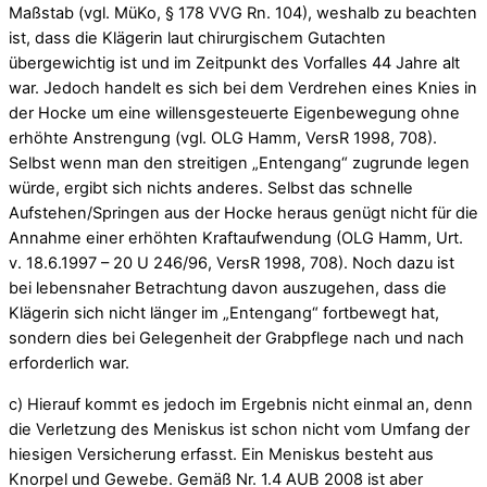
Maßstab (vgl. MüKo, § 178 VVG Rn. 104), weshalb zu beachten
ist, dass die Klägerin laut chirurgischem Gutachten
übergewichtig ist und im Zeitpunkt des Vorfalles 44 Jahre alt
war. Jedoch handelt es sich bei dem Verdrehen eines Knies in
der Hocke um eine willensgesteuerte Eigenbewegung ohne
erhöhte Anstrengung (vgl. OLG Hamm, VersR 1998, 708).
Selbst wenn man den streitigen „Entengang“ zugrunde legen
würde, ergibt sich nichts anderes. Selbst das schnelle
Aufstehen/Springen aus der Hocke heraus genügt nicht für die
Annahme einer erhöhten Kraftaufwendung (OLG Hamm, Urt.
v. 18.6.1997 – 20 U 246/96, VersR 1998, 708). Noch dazu ist
bei lebensnaher Betrachtung davon auszugehen, dass die
Klägerin sich nicht länger im „Entengang“ fortbewegt hat,
sondern dies bei Gelegenheit der Grabpflege nach und nach
erforderlich war.
c) Hierauf kommt es jedoch im Ergebnis nicht einmal an, denn
die Verletzung des Meniskus ist schon nicht vom Umfang der
hiesigen Versicherung erfasst. Ein Meniskus besteht aus
Knorpel und Gewebe. Gemäß Nr. 1.4 AUB 2008 ist aber