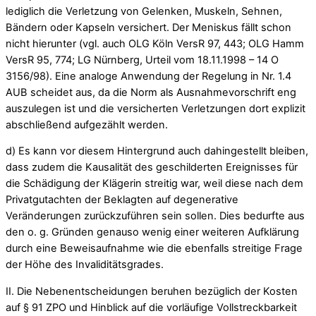
lediglich die Verletzung von Gelenken, Muskeln, Sehnen,
Bändern oder Kapseln versichert. Der Meniskus fällt schon
nicht hierunter (vgl. auch OLG Köln VersR 97, 443; OLG Hamm
VersR 95, 774; LG Nürnberg, Urteil vom 18.11.1998 – 14 O
3156/98). Eine analoge Anwendung der Regelung in Nr. 1.4
AUB scheidet aus, da die Norm als Ausnahmevorschrift eng
auszulegen ist und die versicherten Verletzungen dort explizit
abschließend aufgezählt werden.
d) Es kann vor diesem Hintergrund auch dahingestellt bleiben,
dass zudem die Kausalität des geschilderten Ereignisses für
die Schädigung der Klägerin streitig war, weil diese nach dem
Privatgutachten der Beklagten auf degenerative
Veränderungen zurückzuführen sein sollen. Dies bedurfte aus
den o. g. Gründen genauso wenig einer weiteren Aufklärung
durch eine Beweisaufnahme wie die ebenfalls streitige Frage
der Höhe des Invaliditätsgrades.
II. Die Nebenentscheidungen beruhen bezüglich der Kosten
auf § 91 ZPO und Hinblick auf die vorläufige Vollstreckbarkeit