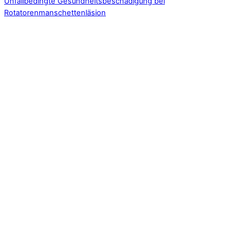
Unfallbedingte Gesundheitsbeschädigung bei
Rotatorenmanschettenläsion