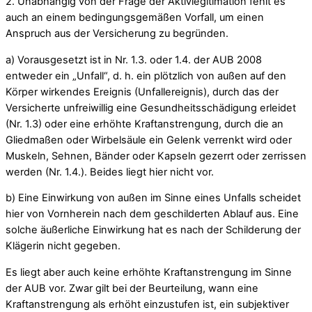
2. Unabhängig von der Frage der Aktivlegitimation fehlt es
auch an einem bedingungsgemäßen Vorfall, um einen
Anspruch aus der Versicherung zu begründen.
a) Vorausgesetzt ist in Nr. 1.3. oder 1.4. der AUB 2008
entweder ein „Unfall“, d. h. ein plötzlich von außen auf den
Körper wirkendes Ereignis (Unfallereignis), durch das der
Versicherte unfreiwillig eine Gesundheitsschädigung erleidet
(Nr. 1.3) oder eine erhöhte Kraftanstrengung, durch die an
Gliedmaßen oder Wirbelsäule ein Gelenk verrenkt wird oder
Muskeln, Sehnen, Bänder oder Kapseln gezerrt oder zerrissen
werden (Nr. 1.4.). Beides liegt hier nicht vor.
b) Eine Einwirkung von außen im Sinne eines Unfalls scheidet
hier von Vornherein nach dem geschilderten Ablauf aus. Eine
solche äußerliche Einwirkung hat es nach der Schilderung der
Klägerin nicht gegeben.
Es liegt aber auch keine erhöhte Kraftanstrengung im Sinne
der AUB vor. Zwar gilt bei der Beurteilung, wann eine
Kraftanstrengung als erhöht einzustufen ist, ein subjektiver