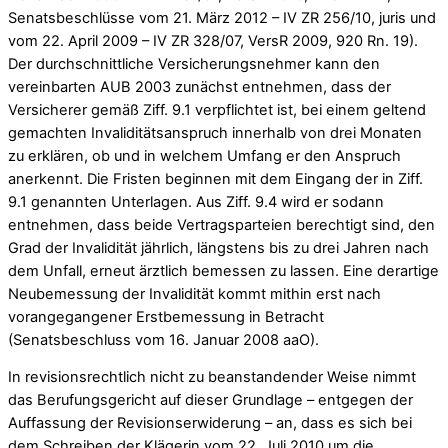
Senatsbeschlüsse vom 21. März 2012 – IV ZR 256/10, juris und
vom 22. April 2009 – IV ZR 328/07, VersR 2009, 920 Rn. 19).
Der durchschnittliche Versicherungsnehmer kann den
vereinbarten AUB 2003 zunächst entnehmen, dass der
Versicherer gemäß Ziff. 9.1 verpflichtet ist, bei einem geltend
gemachten Invaliditätsanspruch innerhalb von drei Monaten
zu erklären, ob und in welchem Umfang er den Anspruch
anerkennt. Die Fristen beginnen mit dem Eingang der in Ziff.
9.1 genannten Unterlagen. Aus Ziff. 9.4 wird er sodann
entnehmen, dass beide Vertragsparteien berechtigt sind, den
Grad der Invalidität jährlich, längstens bis zu drei Jahren nach
dem Unfall, erneut ärztlich bemessen zu lassen. Eine derartige
Neubemessung der Invalidität kommt mithin erst nach
vorangegangener Erstbemessung in Betracht
(Senatsbeschluss vom 16. Januar 2008 aaO).
In revisionsrechtlich nicht zu beanstandender Weise nimmt
das Berufungsgericht auf dieser Grundlage – entgegen der
Auffassung der Revisionserwiderung – an, dass es sich bei
dem Schreiben der Klägerin vom 22. Juli 2010 um die