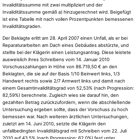
Invaliditätssumme mit zwei multipliziert und der
Invaliditätssumme gemäß a) hinzugerechnet wird. Beigefügt
ist eine Tabelle mit nach vollen Prozentpunkten bemessenen
Invaliditätsgraden.
Der Beklagte erlitt am 28. April 2007 einen Unfall, als er bei
Reparaturarbeiten am Dach eines Gebäudes abstürzte, und
stellte bei der Klägerin einen Leistungsantrag. Diese leistete
ausweislich ihres Schreibens vom 14. Januar 2010
Vorschusszahlungen in Höhe von 86.719,50 € an den
Beklagten, die sie auf der Basis 1/10 Beinwert links, 1/3
Handwert rechts sowie 2/7 Armwert links und damit nach
einem Gesamtinvaliditätsgrad von 52,53% (nach Progression:
82,59%) berechnete. Zugleich wies sie darauf hin, den
gezahlten Betrag zurückzufordern, wenn die abschließende
Untersuchung ergeben sollte, dass der Vorschuss zu hoch
bemessen war. Nach weiteren ärztlichen Untersuchungen,
zuletzt am 14. Juni 2010, setzte die Klägerin den
unfallbedingten Invaliditätsgrad mit Schreiben vom 22. Juli
2010 auf 43,5% (nach Progression: 62,0%) fest unter