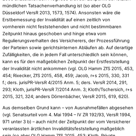
mündlichen Tatsachenverhandlung ist (so aber OLG
Düsseldorf VersR 2013, 1573, 1574). Ansonsten wäre die
Erstbemessung der Invalidität auf einen zeitlich von
vornherein nicht feststehenden und nicht bestimmbaren
Zeitpunkt hinaus geschoben und hinge etwa vom
Regulierungsverhalten des Versicherers, der Prozessführung
der Parteien sowie gerichtsinternen Abläufen ab. Auf derartige
Zufälligkeiten, die in jedem Fall unterschiedlich sein können,
kann es für den maßgeblichen Zeitpunkt der Erstfeststellung
der Invalidität nicht ankommen (vgl. OLG Hamm ZfS 2015, 453,
454; Rixecker, ZfS 2015, 458, 459; Jacob, r+s 2015, 330, 331
f.; ders. jurisPR-VersR 4/2015 Anm. 5; ders. VersR 2014, 291,
293; Kloth, jurisPR-VersR 7/2014 Anm. 3; Kloth/Tschersich, r+s
2015, 321, 324; anders Dörrenbächer, VersR 2015, 619, 620).
Aus demselben Grund kann – von Ausnahmefällen abgesehen
(vgl. Senatsurteil vom 4. Mai 1994 – IV ZR 192/93, VersR 1994,
971 unter 3 b) – auch nicht der Zeitpunkt der vom Versicherer
veranlassten ärztlichen Invaliditätsfeststellung maßgeblich
sein (so aber OLG Hamm ZfS 2015, 453; Kloth, Private