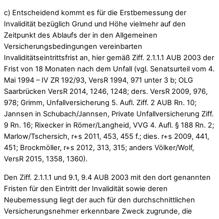
c) Entscheidend kommt es für die Erstbemessung der
Invalidität bezüglich Grund und Höhe vielmehr auf den
Zeitpunkt des Ablaufs der in den Allgemeinen
Versicherungsbedingungen vereinbarten
Invaliditätseintrittsfrist an, hier gemäß Ziff. 2.1.1.1 AUB 2003 der
Frist von 18 Monaten nach dem Unfall (vgl. Senatsurteil vom 4.
Mai 1994 – IV ZR 192/93, VersR 1994, 971 unter 3 b; OLG
Saarbrücken VersR 2014, 1246, 1248; ders. VersR 2009, 976,
978; Grimm, Unfallversicherung 5. Aufl. Ziff. 2 AUB Rn. 10;
Jannsen in Schubach/Jannsen, Private Unfallversicherung Ziff.
9 Rn. 16; Rixecker in Römer/Langheid, VVG 4. Aufl. § 188 Rn. 2;
Marlow/Tschersich, r+s 2011, 453, 455 f.; dies. r+s 2009, 441,
451; Brockmöller, r+s 2012, 313, 315; anders Völker/Wolf,
VersR 2015, 1358, 1360).
Den Ziff. 2.1.1.1 und 9.1, 9.4 AUB 2003 mit den dort genannten
Fristen für den Eintritt der Invalidität sowie deren
Neubemessung liegt der auch für den durchschnittlichen
Versicherungsnehmer erkennbare Zweck zugrunde, die