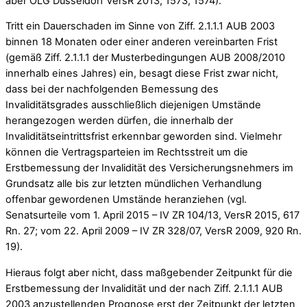
aber OLG Düsseldorf VersR 2013, 1573, 1574).
Tritt ein Dauerschaden im Sinne von Ziff. 2.1.1.1 AUB 2003
binnen 18 Monaten oder einer anderen vereinbarten Frist
(gemäß Ziff. 2.1.1.1 der Musterbedingungen AUB 2008/2010
innerhalb eines Jahres) ein, besagt diese Frist zwar nicht,
dass bei der nachfolgenden Bemessung des
Invaliditätsgrades ausschließlich diejenigen Umstände
herangezogen werden dürfen, die innerhalb der
Invaliditätseintrittsfrist erkennbar geworden sind. Vielmehr
können die Vertragsparteien im Rechtsstreit um die
Erstbemessung der Invalidität des Versicherungsnehmers im
Grundsatz alle bis zur letzten mündlichen Verhandlung
offenbar gewordenen Umstände heranziehen (vgl.
Senatsurteile vom 1. April 2015 – IV ZR 104/13, VersR 2015, 617
Rn. 27; vom 22. April 2009 – IV ZR 328/07, VersR 2009, 920 Rn.
19).
Hieraus folgt aber nicht, dass maßgebender Zeitpunkt für die
Erstbemessung der Invalidität und der nach Ziff. 2.1.1.1 AUB
2003 anzustellenden Prognose erst der Zeitpunkt der letzten